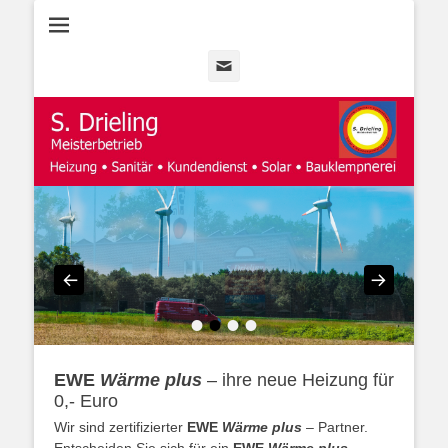
Heizung • Sanitär • Kundendienst • Solar
Heizungsbau
Drieling
Email
•
•
•
•
EWE
Wärme plus
– ihre neue Heizung für
0,- Euro
Wir sind zertifizierter
EWE
Wärme plus
– Partner.
Entscheiden Sie sich für ein
EWE
Wärme plus
–