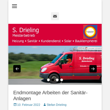
Heizung • Sanitär • Kundendienst • Solar
Heizungsbau
Drieling
Email
•
•
•
•
Endmontage Arbeiten der Sanitär-
Anlagen
Veröffentlicht
Autor
10. Februar 2022
Stefan Drieling
am