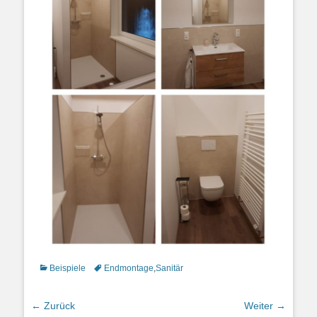
Kategorien
Schlagworte
Beispiele
Endmontage
,
Sanitär
Beitrags-
← Zurück
Weiter →