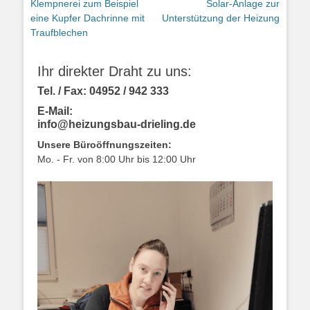
Vorhergehender
Nächster
Klempnerei zum Beispiel
Solar-Anlage zur
Navigation
Beitrag:
Beitrag:
eine Kupfer Dachrinne mit
Unterstützung der Heizung
Traufblechen
Ihr direkter Draht zu uns:
Tel. / Fax: 04952 / 942 333
E-Mail:
info@heizungsbau-drieling.de
Unsere Büroöffnungszeiten:
Mo. - Fr. von 8:00 Uhr bis 12:00 Uhr