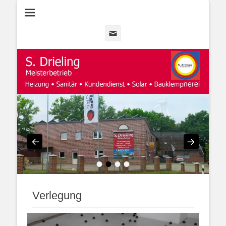
Heizung • Sanitär • Kundendienst • Solar
Heizungsbau
Drieling
Email
•
•
•
•
Verlegung